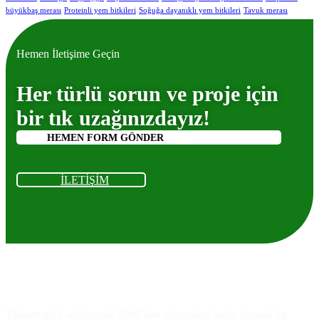
büyükbaş merası
Proteinli yem bitkileri
Soğuğa dayanıklı yem bitkileri
Tavuk merası
Hemen İletişime Geçin
Her türlü sorun ve proje için
bir tık uzağınızdayız!
HEMEN FORM GÖNDER
İLETİŞİM
Ankara
As
Tarım
Tohumculuk
Tohumculuk sektöründe 2009’dan günümüze kadar başarılı bir