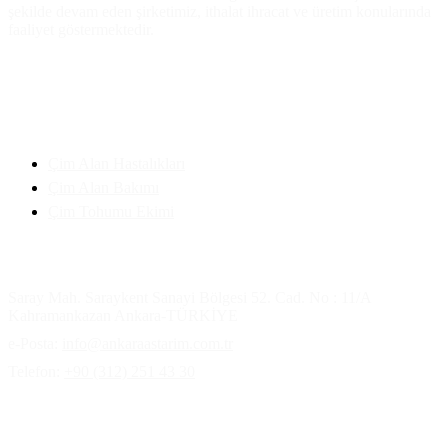
şekilde devam eden şirketimiz, ithalat ihracat ve üretim konularında
faaliyet göstermektedir.
Faydalı Bilgiler
Çim Alan Hastalıkları
Çim Alan Bakımı
Çim Tohumu Ekimi
İletişim Bilgilerimiz
Saray Mah. Saraykent Sanayi Bölgesi 52. Cad. No : 11/A
Kahramankazan Ankara-TÜRKİYE
e-Posta:
info@ankaraastarim.com.tr
Telefon:
+90 (312) 251 43 30
Ulaşım haritası