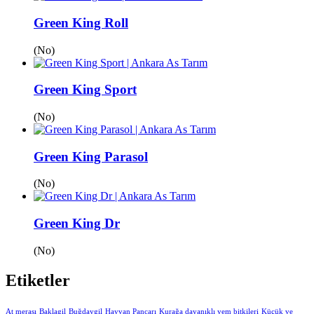
Green King Roll
(No)
Green King Sport
(No)
Green King Parasol
(No)
Green King Dr
(No)
Etiketler
At merası
Baklagil
Buğdaygil
Hayvan Pancarı
Kurağa dayanıklı yem bitkileri
Küçük ve