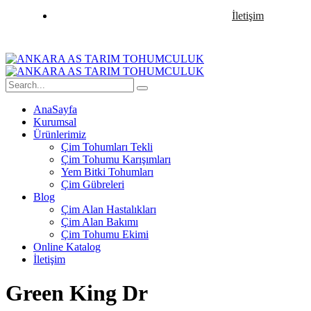
İletişim
AnaSayfa
Kurumsal
Ürünlerimiz
Çim Tohumları Tekli
Çim Tohumu Karışımları
Yem Bitki Tohumları
Çim Gübreleri
Blog
Çim Alan Hastalıkları
Çim Alan Bakımı
Çim Tohumu Ekimi
Online Katalog
İletişim
Green King Dr