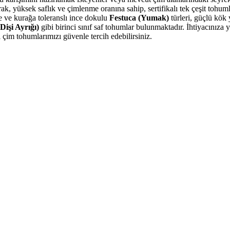
k, yüksek saflık ve çimlenme oranına sahip, sertifikalı tek çeşit tohum
e ve kurağa toleranslı ince dokulu
Festuca (Yumak)
türleri, güçlü kök
işi Ayrığı)
gibi birinci sınıf saf tohumlar bulunmaktadır. İhtiyacınıza
çim tohumlarımızı güvenle tercih edebilirsiniz.