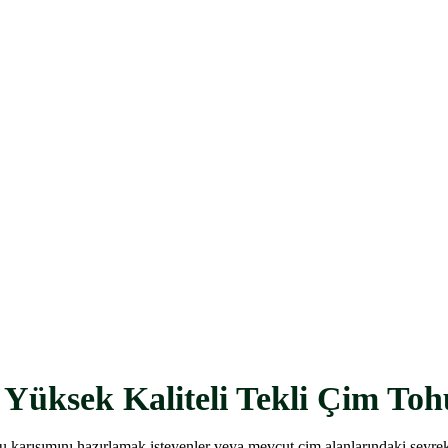
 Yüksek Kaliteli Tekli Çim To
mu karışımını hazırlamak isteyenler veya mevcut çim alanlarındaki seyre