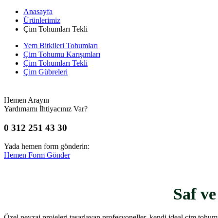
Anasayfa
Ürünlerimiz
Çim Tohumları Tekli
Yem Bitkileri Tohumları
Çim Tohumu Karışımları
Çim Tohumları Tekli
Çim Gübreleri
Hemen Arayın
Yardımamı İhtiyacınız Var?
0 312 251 43 30
Yada hemen form gönderin:
Hemen Form Gönder
Saf ve
Özel peyzaj projeleri tasarlayan profesyoneller, kendi ideal çim tohu