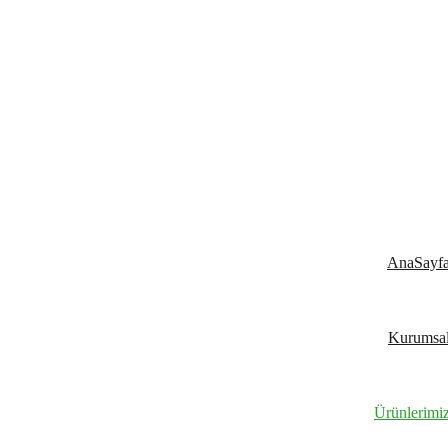
Yeşilin
AnaSayf
Kurumsa
Ürünlerimi