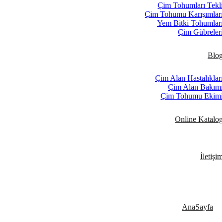
Çim Tohumları Tekl
Çim Tohumu Karışımlar
Yem Bitki Tohumlar
Çim Gübreler
Blo
Çim Alan Hastalıklar
Çim Alan Bakım
Çim Tohumu Ekim
Online Katalo
İletişi
AnaSayfa