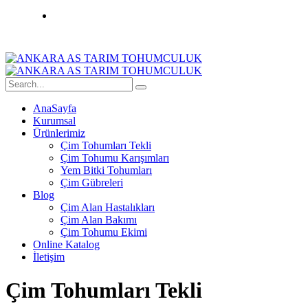
AnaSayfa
Kurumsal
Ürünlerimiz
Çim Tohumları Tekli
Çim Tohumu Karışımları
Yem Bitki Tohumları
Çim Gübreleri
Blog
Çim Alan Hastalıkları
Çim Alan Bakımı
Çim Tohumu Ekimi
Online Katalog
İletişim
Çim Tohumları Tekli