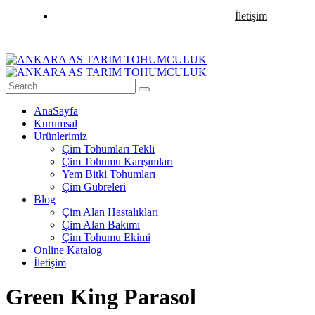
İletişim
AnaSayfa
Kurumsal
Ürünlerimiz
Çim Tohumları Tekli
Çim Tohumu Karışımları
Yem Bitki Tohumları
Çim Gübreleri
Blog
Çim Alan Hastalıkları
Çim Alan Bakımı
Çim Tohumu Ekimi
Online Katalog
İletişim
Green King Parasol