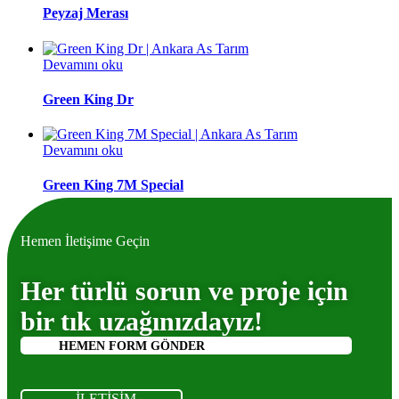
Peyzaj Merası
Devamını oku
Green King Dr
Devamını oku
Green King 7M Special
Hemen İletişime Geçin
Her türlü sorun ve proje için
bir tık uzağınızdayız!
HEMEN FORM GÖNDER
İLETİŞİM