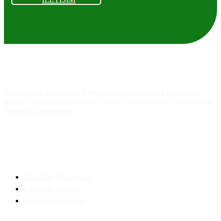
Ankara
As
Tarım
Tohumculuk
Tohumculuk sektöründe 2009’dan günümüze kadar başarılı bir
şekilde devam eden şirketimiz, ithalat ihracat ve üretim konularında
faaliyet göstermektedir.
Faydalı Bilgiler
Çim Alan Hastalıkları
Çim Alan Bakımı
Çim Tohumu Ekimi