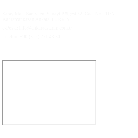
İletişim Bilgilerimiz
Saray Mah. Saraykent Sanayi Bölgesi 52. Cad. No : 11/A
Kahramankazan Ankara-TÜRKİYE
e-Posta:
info@ankaraastarim.com.tr
Telefon:
+90 (312) 251 43 30
Ulaşım haritası