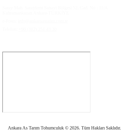
Saray Mah. Saraykent Sanayi Bölgesi 52. Cad. No : 11/A
Kahramankazan Ankara-TÜRKİYE
e-Posta:
info@ankaraastarim.com.tr
Telefon:
+90 (312) 251 43 30
Ulaşım haritası
Ankara As Tarım Tohumculuk © 2026. Tüm Hakları Saklıdır.