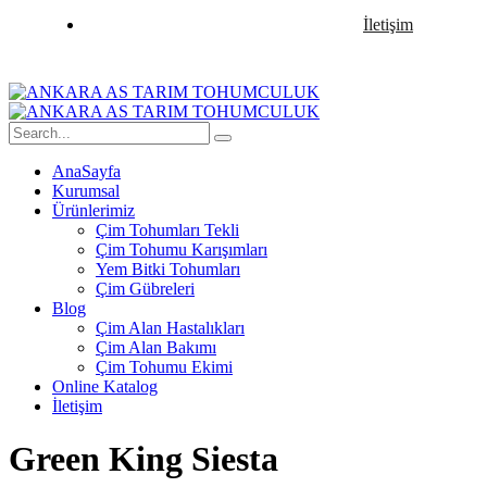
İletişim
AnaSayfa
Kurumsal
Ürünlerimiz
Çim Tohumları Tekli
Çim Tohumu Karışımları
Yem Bitki Tohumları
Çim Gübreleri
Blog
Çim Alan Hastalıkları
Çim Alan Bakımı
Çim Tohumu Ekimi
Online Katalog
İletişim
Green King Siesta