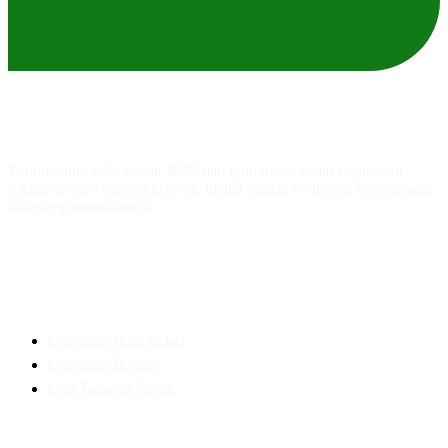
Ankara
As
Tarım
Tohumculuk
Tohumculuk sektöründe 2009’dan günümüze kadar başarılı bir
şekilde devam eden şirketimiz, ithalat ihracat ve üretim konularında
faaliyet göstermektedir.
Faydalı Bilgiler
Çim Alan Hastalıkları
Çim Alan Bakımı
Çim Tohumu Ekimi
İletişim Bilgilerimiz