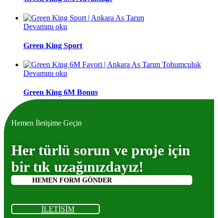
Devamını oku
Green King Sport
Devamını oku
Green King 6M Bonus
Hemen İletişime Geçin
Her türlü sorun ve proje için
bir tık uzağınızdayız!
HEMEN FORM GÖNDER
İLETİŞİM