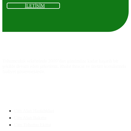
İLETİŞİM
Ankara
As
Tarım
Tohumculuk
Tohumculuk sektöründe 2009’dan günümüze kadar başarılı bir
şekilde devam eden şirketimiz, ithalat ihracat ve üretim konularında
faaliyet göstermektedir.
Faydalı Bilgiler
Çim Alan Hastalıkları
Çim Alan Bakımı
Çim Tohumu Ekimi