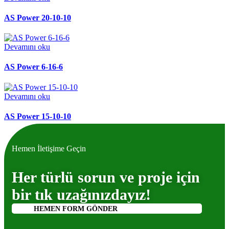
AS Power 20-10-10
Devamını oku
AS Power 6-16-6
Devamını oku
AS Power 15-10-10
Hemen İletişime Geçin
Her türlü sorun ve proje için
bir tık uzağınızdayız!
HEMEN FORM GÖNDER