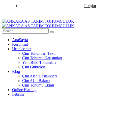
İletişim
AnaSayfa
Kurumsal
Ürünlerimiz
Çim Tohumları Tekli
Çim Tohumu Karışımları
Yem Bitki Tohumları
Çim Gübreleri
Blog
Çim Alan Hastalıkları
Çim Alan Bakımı
Çim Tohumu Ekimi
Online Katalog
İletişim