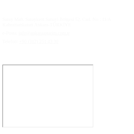
İletişim Bilgilerimiz
Saray Mah. Saraykent Sanayi Bölgesi 52. Cad. No : 11/A
Kahramankazan Ankara-TÜRKİYE
e-Posta:
info@ankaraastarim.com.tr
Telefon:
+90 (312) 251 43 30
Ulaşım haritası