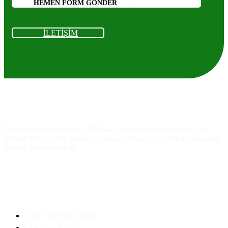
HEMEN FORM GÖNDER
İLETİŞİM
Ankara
As
Tarım
Tohumculuk
Tohumculuk sektöründe 2009’dan günümüze kadar başarılı bir
şekilde devam eden şirketimiz, ithalat ihracat ve üretim konularında
faaliyet göstermektedir.
Faydalı Bilgiler
Çim Alan Hastalıkları
Çim Alan Bakımı