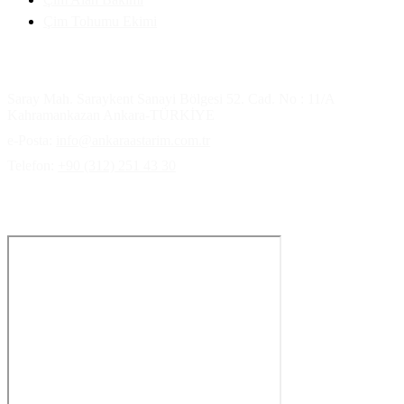
Çim Tohumu Ekimi
İletişim Bilgilerimiz
Saray Mah. Saraykent Sanayi Bölgesi 52. Cad. No : 11/A
Kahramankazan Ankara-TÜRKİYE
e-Posta:
info@ankaraastarim.com.tr
Telefon:
+90 (312) 251 43 30
Ulaşım haritası