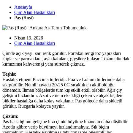
Anasayfa
Çim Alan Hastalıkları
Pas (Rust)
Nisan 19, 2026
Çim Alan Hastalıkları
Çimde açık yeşil-sarı renk görülür. Portakal rengi toz yaprakları
kaplar ve parmaklara, ayakkabılara, giysilere bulaşır. Tozun altındaki
kırmızımsı kahverengi yara sürterek çıkmaz.
Teşhis:
Hastalık etmeni Puccinia türleridir. Poa ve Lolium türlerinde daha
sık görülür. Nemli havada 20-25 0C sıcaklık en aktif olduğu
dönemdir. Ilıman bölgelerde tüm kış etkili etkili olabilir. Ağır çiy
gelişimi hızlandırır. Azot ve nem eksikliği çeken ve alçak biçilen
bitkiler hastalığa daha kolay yakalanır. Pas gölgede daha şiddetli
görülür. Rüzgarla kolayca yayılır.
Çözüm:
Pas hastalığının gelişme hızı çimin büyüme hızından daha düşüktür.
Azotlu gübre verip büyümeyi hızlandırmalıyız. Sık biçim
yapmalıyız. Hastalık yayılmışsa tebuconazole bileşimli ilaç