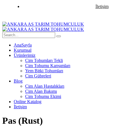
İletişim
AnaSayfa
Kurumsal
Ürünlerimiz
Çim Tohumları Tekli
Çim Tohumu Karışımları
Yem Bitki Tohumları
Çim Gübreleri
Blog
Çim Alan Hastalıkları
Çim Alan Bakımı
Çim Tohumu Ekimi
Online Katalog
İletişim
Pas (Rust)